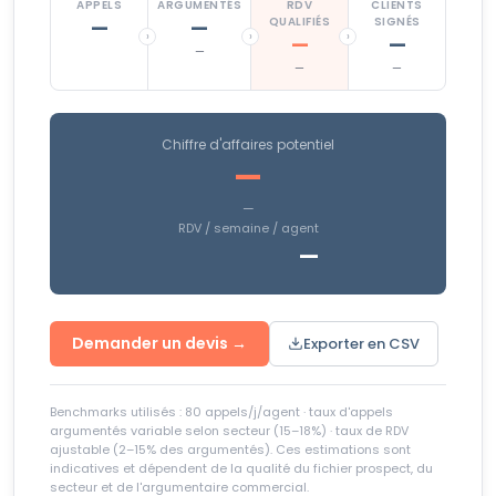
APPELS
ARGUMENTÉS
RDV
CLIENTS
QUALIFIÉS
SIGNÉS
—
—
›
›
›
—
—
—
—
—
Chiffre d'affaires potentiel
—
—
RDV / semaine / agent
—
Demander un devis →
Exporter en CSV
Benchmarks utilisés : 80 appels/j/agent · taux d'appels
argumentés variable selon secteur (15–18%) · taux de RDV
ajustable (2–15% des argumentés). Ces estimations sont
indicatives et dépendent de la qualité du fichier prospect, du
secteur et de l'argumentaire commercial.