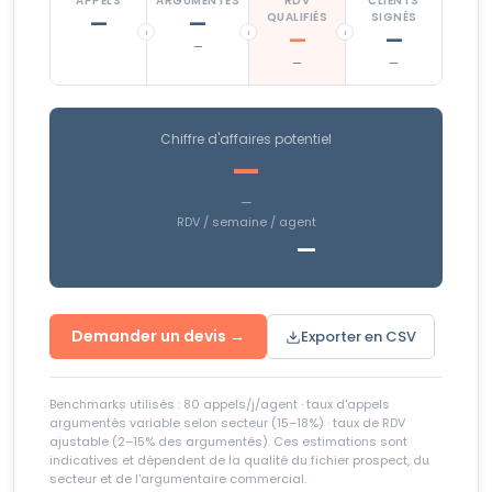
APPELS
ARGUMENTÉS
RDV
CLIENTS
QUALIFIÉS
SIGNÉS
—
—
›
›
›
—
—
—
—
—
Chiffre d'affaires potentiel
—
—
RDV / semaine / agent
—
Demander un devis →
Exporter en CSV
Benchmarks utilisés : 80 appels/j/agent · taux d'appels
argumentés variable selon secteur (15–18%) · taux de RDV
ajustable (2–15% des argumentés). Ces estimations sont
indicatives et dépendent de la qualité du fichier prospect, du
secteur et de l'argumentaire commercial.