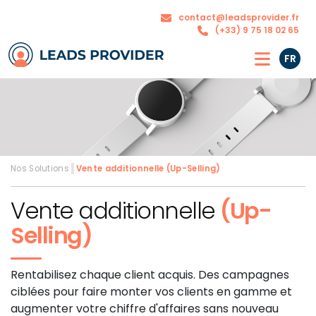
Nos
contact@leadsprovider.fr
L’agence
solutions
(+33) 9 75 18 02 65
FR
Nos Solutions
›
Vente additionnelle
(Up-Selling)
Vente additionnelle
(Up-
Selling)
Rentabilisez chaque client acquis. Des campagnes
ciblées pour faire monter vos clients en gamme et
augmenter votre chiffre d'affaires sans nouveau