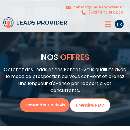
Nos
contact@leadsprovider.fr
L’agence
solutions
(+33) 9 75 18 02 65
FR
NOS
OFFRES
Obtenez des Leads et des Rendez-Vous qualifiés avec
le mode de prospection qui vous convient et prenez
une longueur d'avance par rapport à vos
concurrents.
Prendre RDV
Demander un devis