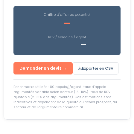
Chiffre d'affaires potentiel
—
—
RDV / semaine / agent
—
Demander un devis →
Exporter en CSV
Benchmarks utilisés : 80 appels/j/agent · taux d'appels
argumentés variable selon secteur (15–18%) · taux de RDV
ajustable (2–15% des argumentés). Ces estimations sont
indicatives et dépendent de la qualité du fichier prospect, du
secteur et de l'argumentaire commercial.