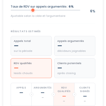
Taux de RDV sur appels argumentés :
6%
6%
Ajustable selon la cible et l'argumentaire
RÉSULTATS ESTIMÉS
Appels total
Appels argumentés
—
—
sur la période
décideurs joignables
RDV qualifiés
Clients potentiels
—
—
leads chauds
après closing
APPELS
ARGUMENTÉS
RDV
CLIENTS
QUALIFIÉS
SIGNÉS
—
—
›
›
›
—
—
—
—
—