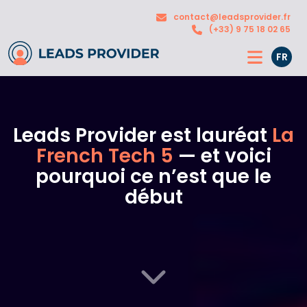
Nos
contact@leadsprovider.fr
L’agence
solutions
(+33) 9 75 18 02 65
FR
Leads Provider est lauréat
La
French Tech 5
— et voici
pourquoi ce n’est que le
début