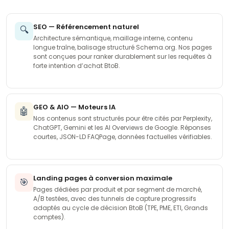
SEO — Référencement naturel
🔍
Architecture sémantique, maillage interne, contenu
longue traîne, balisage structuré Schema.org. Nos pages
sont conçues pour ranker durablement sur les requêtes à
forte intention d’achat BtoB.
GEO & AIO — Moteurs IA
🤖
Nos contenus sont structurés pour être cités par Perplexity,
ChatGPT, Gemini et les AI Overviews de Google. Réponses
courtes, JSON-LD FAQPage, données factuelles vérifiables.
Landing pages à conversion maximale
🎯
Pages dédiées par produit et par segment de marché,
A/B testées, avec des tunnels de capture progressifs
adaptés au cycle de décision BtoB (TPE, PME, ETI, Grands
comptes).