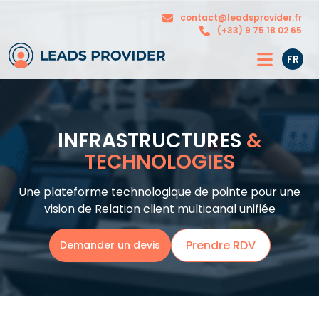
Nos
contact@leadsprovider.fr
L’agence
solutions
(+33) 9 75 18 02 65
FR
INFRASTRUCTURES
&
TECHNOLOGIES
Une plateforme technologique de pointe pour une
vision de Relation client multicanal unifiée
Prendre RDV
Demander un devis