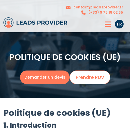
Nos
contact@leadsprovider.fr
L’agence
solutions
(+33) 9 75 18 02 65
FR
POLITIQUE DE COOKIES (UE)
Prendre RDV
Demander un devis
Politique de cookies (UE)
1. Introduction