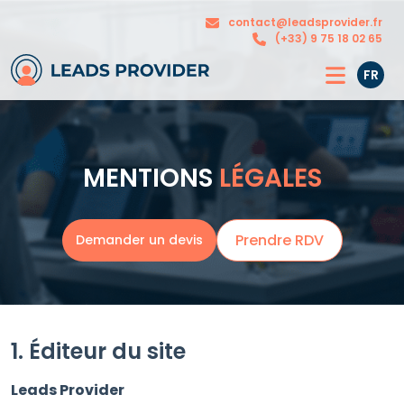
Nos
contact@leadsprovider.fr
L’agence
solutions
(+33) 9 75 18 02 65
FR
MENTIONS
LÉGALES
Prendre RDV
Demander un devis
1. Éditeur du site
Leads Provider