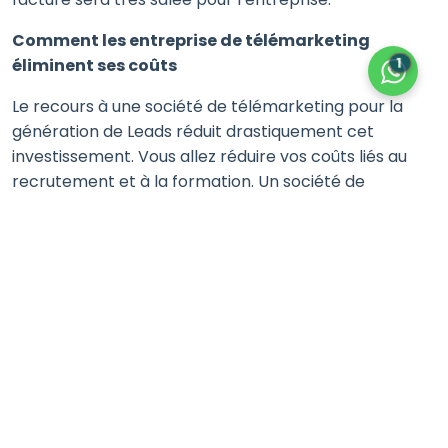
Comment les entreprise de télémarketing
éliminent ses coûts
1
Le recours à une société de télémarketing pour la
génération de Leads réduit drastiquement cet
investissement. Vous allez réduire vos coûts liés au
recrutement et à la formation. Un société de
télémarketing externalisée a déjà fait cet
investissement et dispose, d’ores et déjà d’une équipe
complète de commerciaux formés et
immédiatement opérationnels. Ainsi, vous aurez un
accès immédiat à ces compétences et surtout vous
aurez vos premiers leads qualifiés dès les premiers
jours.
Vous serez protégés du turnover. Si vos Inside Sales
quittent votre entreprise, vous devez reprendre la
totalité du processus from scratch ! Les entreprises