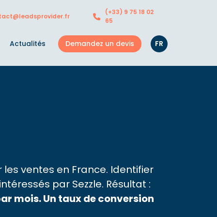
(+33) 9 75 18 02
tact@leadsprovider.fr
65
Demandez un devis
FR
Actualités
les ventes en France. Identifier
téressés par Sezzle. Résultat :
par mois. Un taux de conversion