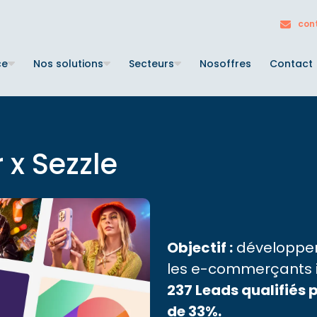
con
ce
Nos solutions
Secteurs
Nos
offres
Contact
 x Sezzle
Objectif :
développer 
les e-commerçants in
237 Leads qualifiés 
de 33%.