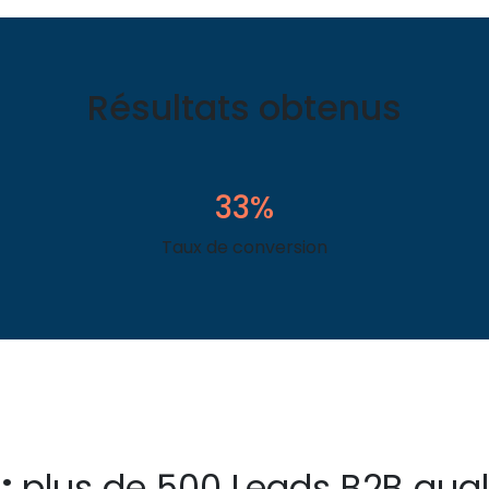
Résultats obtenus
33%
Taux de conversion
:
plus de 500 Leads B2B quali