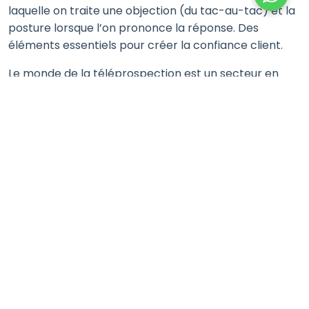
laquelle on traite une objection (du tac-au-tac) et la
posture lorsque l’on prononce la réponse. Des
éléments essentiels pour créer la confiance client.
Le monde de la téléprospection est un secteur en
constante mutation, chez Leads Provider, nous
optimisons et adaptons en permanence nos solutions
pour offrir à nos clients les meilleures approches de
prospection et de
détection de Leads
.
Contactez-nous
pour plus d’informations sur cette
nouvelle approche de Challenger.
📅 Besoin de RDV qualifiés ?
Prendre RDV