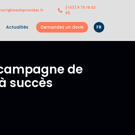
(+33) 9 75 18 02
tact@leadsprovider.fr
65
Demandez un devis
FR
Actualités
e campagne de
 à succès