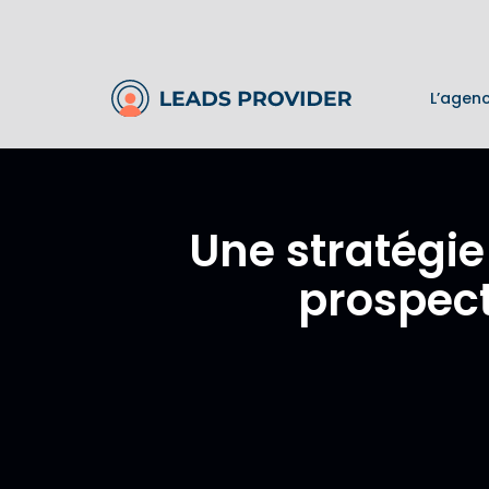
L’agen
Une stratégi
prospect